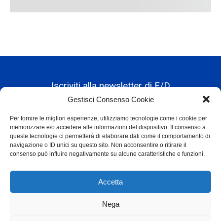
Iscriviti alla newsletter di F/D
Gestisci Consenso Cookie
Per fornire le migliori esperienze, utilizziamo tecnologie come i cookie per
Alternative:
memorizzare e/o accedere alle informazioni del dispositivo. Il consenso a
queste tecnologie ci permetterà di elaborare dati come il comportamento di
navigazione o ID unici su questo sito. Non acconsentire o ritirare il
consenso può influire negativamente su alcune caratteristiche e funzioni.
Accetta
Nega
Privacy Policy