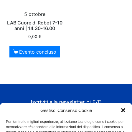
5 ottobre
LAB Cuore di Robot 7-10
anni | 14.30-16.00
0,00
€
Evento concluso
Iscriviti alla newsletter di F/D
Gestisci Consenso Cookie
Per fornire le migliori esperienze, utilizziamo tecnologie come i cookie per
Alternative:
memorizzare e/o accedere alle informazioni del dispositivo. Il consenso a