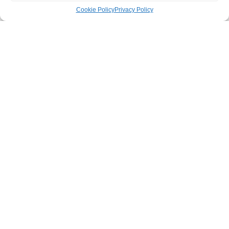
Cookie Policy
Privacy Policy
Contattaci per
dubbi o
informazioni
Nome
Email
MESSAGGIO