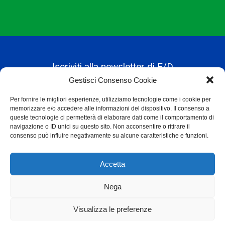
Iscriviti alla newsletter di F/D
Gestisci Consenso Cookie
Per fornire le migliori esperienze, utilizziamo tecnologie come i cookie per
Alternative:
memorizzare e/o accedere alle informazioni del dispositivo. Il consenso a
queste tecnologie ci permetterà di elaborare dati come il comportamento di
navigazione o ID unici su questo sito. Non acconsentire o ritirare il
consenso può influire negativamente su alcune caratteristiche e funzioni.
Accetta
Nega
Privacy Policy
Visualizza le preferenze
© Fondazione Dalmine ETS 2023